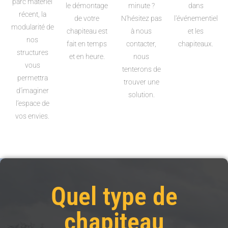
parc matériel
le démontage
minute ?
dans
récent, la
de votre
N'hésitez pas
l'événementiel
modularité de
chapiteau est
à nous
et les
nos
fait en temps
contacter,
chapiteaux.
structures
et en heure.
nous
vous
tenterons de
permettra
trouver une
d’imaginer
solution.
l’espace de
vos envies.
Quel type de
chapiteau