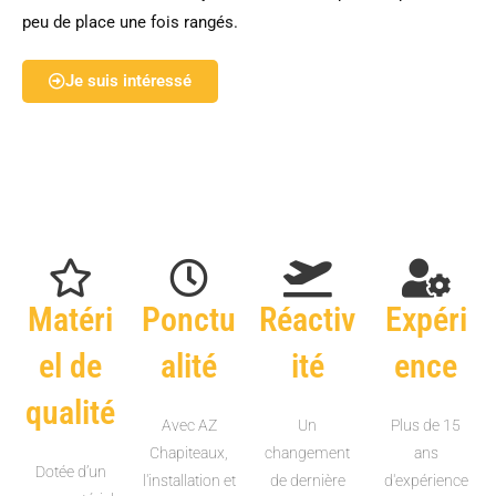
peu de place une fois rangés.
Je suis intéressé
Matéri
Ponctu
Réactiv
Expéri
el de
alité
ité
ence
qualité
Avec AZ
Un
Plus de 15
Chapiteaux,
changement
ans
Dotée d’un
l'installation et
de dernière
d'expérience