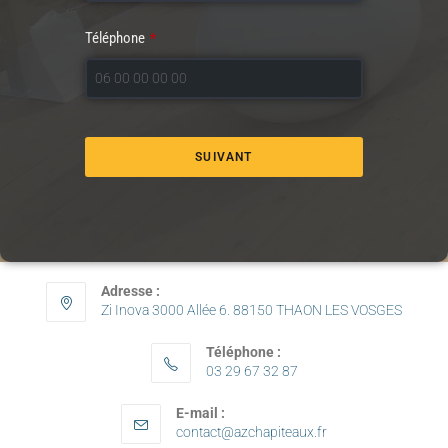
Téléphone
*
SUIVANT
Adresse :
Zi Inova 3000 Allée 6. 88150 THAON LES VOSGES
Téléphone :
03 29 67 32 87
E-mail :
contact@azchapiteaux.fr